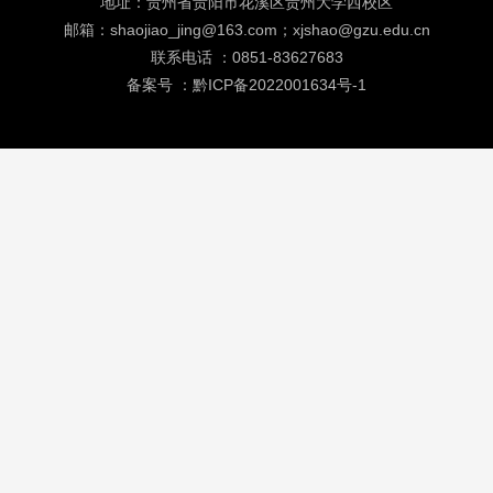
地址：贵州省贵阳市花溪区贵州大学西校区
邮箱：shaojiao_jing@163.com；xjshao@gzu.edu.cn
联系电话 ：0851-83627683
备案号 ：黔ICP备2022001634号-1